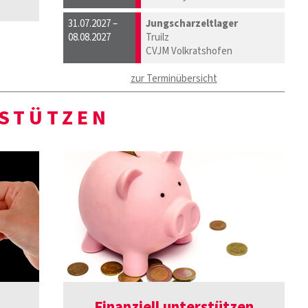
31.07.2027 –
Jungscharzeltlager
08.08.2027
Truilz
CVJM Volkratshofen
zur Terminübersicht
STÜTZEN
Finanziell unterstützen