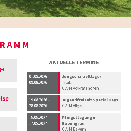
GRAMM
AKTUELLE TERMINE
8+
01.08.2026 –
Jungscharzeltlager
09.08.2026
Truilz
CVJM Volkratshofen
ise
19.08.2026 –
Jugendfreizeit Special Days
28.08.2026
CVJM Allgäu
15.05.2027 –
Pfingsttagung in
17.05.2027
Bobengrün
CVJM Bayern