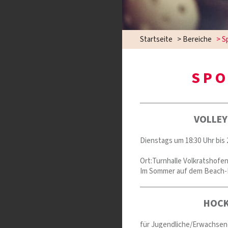
Startseite
>
Bereiche
>
S
SPO
VOLLEY
Dienstags um 18:30 Uhr bis 
Ort:Turnhalle Volkratshofe
Im Sommer auf dem Beach-
HOCK
für Jugendliche/Erwachsene