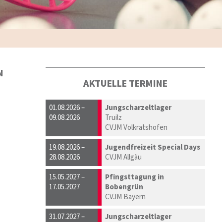
N
AKTUELLE TERMINE
01.08.2026 –
Jungscharzeltlager
09.08.2026
Truilz
CVJM Volkratshofen
19.08.2026 –
Jugendfreizeit Special Days
28.08.2026
CVJM Allgäu
15.05.2027 –
Pfingsttagung in
17.05.2027
Bobengrün
CVJM Bayern
31.07.2027 –
Jungscharzeltlager