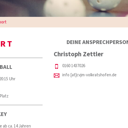
port
RT
DEINE ANSPRECHPERSO
Christoph Zettler
0160 1437026
BALL
info [at]cvjm-volkratshofen.de
20:15 Uhr
n
Platz
EY
 ab ca. 14 Jahren