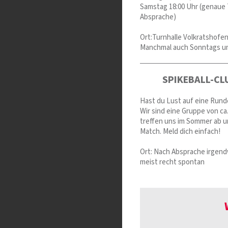
Samstag 18:00 Uhr (genaue
Absprache)
Ort:Turnhalle Volkratshofe
Manchmal auch Sonntags um
SPIKEBALL-CL
Hast du Lust auf eine Runde
Wir sind eine Gruppe von ca
treffen uns im Sommer ab u
Match. Meld dich einfach!
Ort: Nach Absprache irgend
meist recht spontan